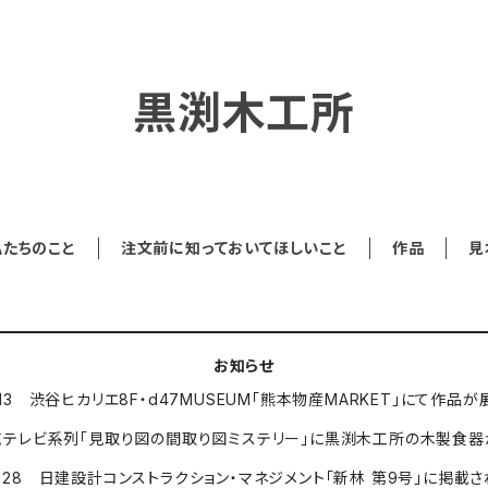
黒渕木工所
私たちのこと
注文前に知っておいてほしいこと
作品
見
お知らせ
4-9.13 渋谷ヒカリエ8F・d47MUSEUM「熊本物産MARKET」にて作
1 読売テレビ系列「見取り図の間取り図ミステリー」に黒渕木工所の木製食
.9.28 日建設計コンストラクション・マネジメント「新林 第9号」に掲載