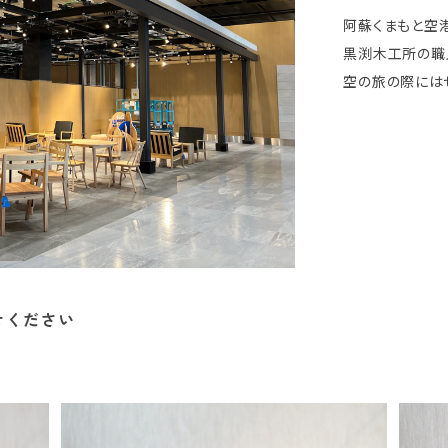
阿蘇くまもと空港
黒渕木工所の職
空の旅の際にはぜ
せください