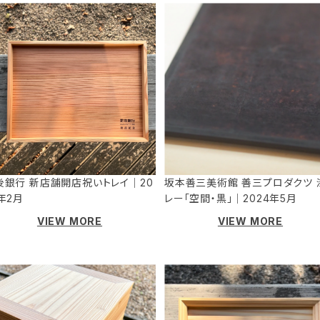
後銀行 新店舗開店祝いトレイ｜20
坂本善三美術館 善三プロダクツ 
年2月
レー「空間・黒」｜2024年5月
VIEW MORE
VIEW MORE