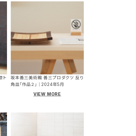
漆ト
坂本善三美術館 善三プロダクツ 反り
角皿「作品２」｜2024年5月
VIEW MORE