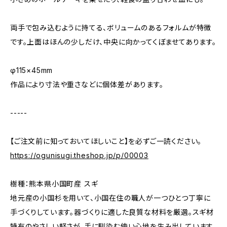
両手で包み込むように持てる、ボリュームのあるフォルムが特徴
です。上面はほんの少しだけ、中央に向かってくぼませてあります。
φ115×45mm
作品により寸法や重さなどに個体差があります。
-----
【ご注文前に知っておいてほしいこと】を必ずご一読ください。
https://ogunisugi.theshop.jp/p/00003
樹種：熊本県小国町産 スギ
地元産の小国杉を用いて、小国在住の職人が一つひとつ丁寧に
手づくりしています。器づくりに適した良質な材料を厳選。スギ材
特有のやさしい軽さが、手に馴染む使い心地を生み出しています。